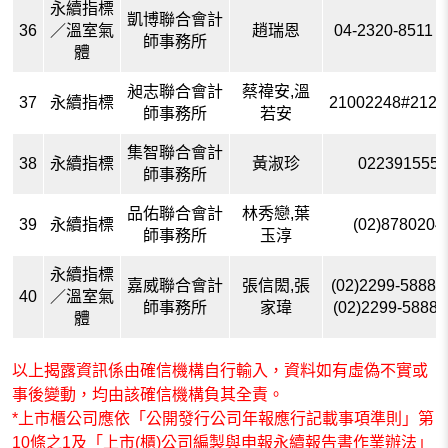
永續指標
凱博聯合會計
36
／溫室氣
趙瑞恩
04-2320-8511 #
師事務所
體
昶志聯合會計
蔡禕安,溫
37
永續指標
21002248#212,
師事務所
若安
集智聯合會計
38
永續指標
黃淑珍
0223915555
師事務所
品佑聯合會計
林秀戀,葉
39
永續指標
(02)8780204
師事務所
玉淳
永續指標
嘉威聯合會計
張信閎,張
(02)2299-5888#
40
／溫室氣
師事務所
家瑋
(02)2299-5888
體
以上揭露資訊係由確信機構自行輸入，資料如有虛偽不實或
事後變動，均由該確信機構負其全責。
*上市櫃公司應依「公開發行公司年報應行記載事項準則」第
10條之1及「上市(櫃)公司編製與申報永續報告書作業辦法」