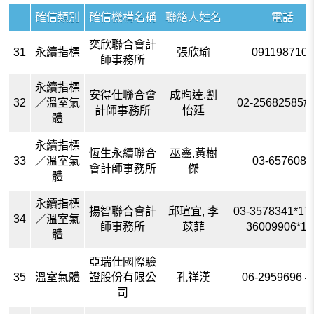
確信類別
確信機構名稱
聯絡人姓名
電話
奕欣聯合會計
31
永續指標
張欣瑜
0911987103
師事務所
永續指標
安得仕聯合會
成昀達,劉
32
／溫室氣
02-25682585#
計師事務所
怡廷
體
永續指標
恆生永續聯合
巫鑫,黃樹
33
／溫室氣
03-6576082
會計師事務所
傑
體
永續指標
揚智聯合會計
邱瑄宜, 李
03-3578341*17,
34
／溫室氣
師事務所
苡菲
36009906*14
體
亞瑞仕國際驗
35
溫室氣體
證股份有限公
孔祥漢
06-2959696 #
司