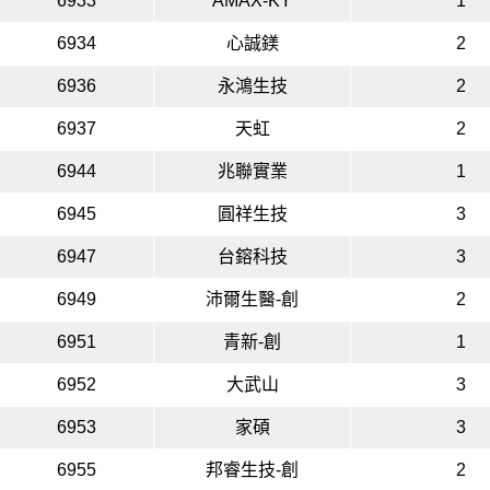
6933
AMAX-KY
1
6934
心誠鎂
2
6936
永鴻生技
2
6937
天虹
2
6944
兆聯實業
1
6945
圓祥生技
3
6947
台鎔科技
3
6949
沛爾生醫-創
2
6951
青新-創
1
6952
大武山
3
6953
家碩
3
6955
邦睿生技-創
2