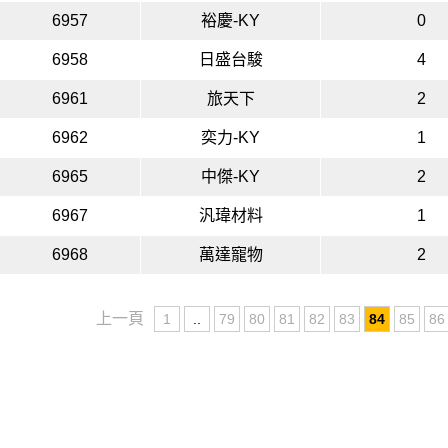
6957
裕慶-KY
0
6958
日盛台駿
4
6961
旅天下
2
6962
奕力-KY
1
6965
中傑-KY
2
6967
汎瑋材料
1
6968
萬達寵物
2
上一頁
1
..
79
80
81
82
83
84
85
86