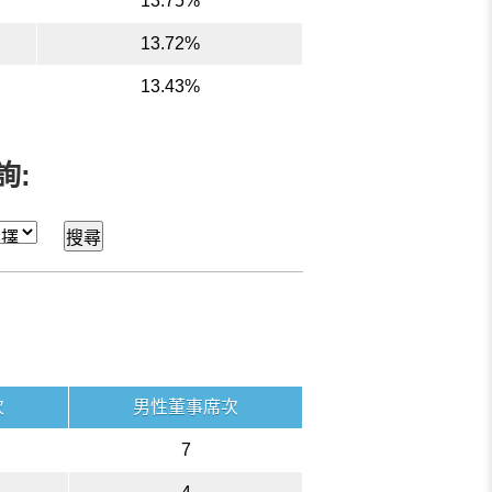
13.75%
13.72%
13.43%
詢:
次
男性董事席次
7