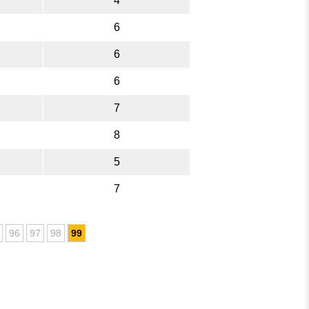
4
6
6
6
7
8
5
7
96
97
98
99