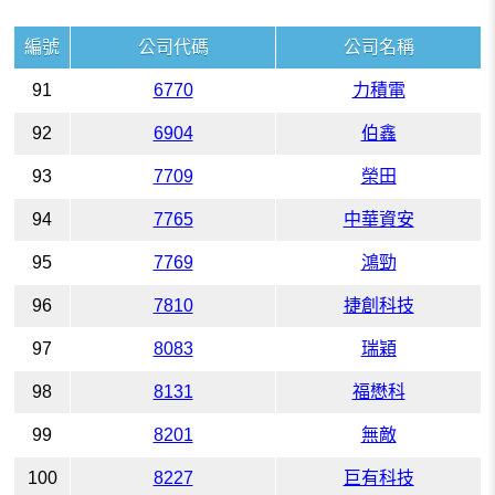
編號
公司代碼
公司名稱
91
6770
力積電
92
6904
伯鑫
93
7709
榮田
94
7765
中華資安
95
7769
鴻勁
96
7810
捷創科技
97
8083
瑞穎
98
8131
福懋科
99
8201
無敵
100
8227
巨有科技