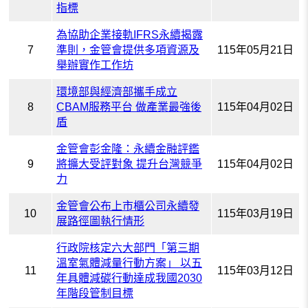
指標
為協助企業接軌IFRS永續揭露
7
準則，金管會提供多項資源及
115年05月21日
舉辦實作工作坊
環境部與經濟部攜手成立
8
CBAM服務平台 做產業最強後
115年04月02日
盾
金管會彭金隆：永續金融評鑑
9
將擴大受評對象 提升台灣競爭
115年04月02日
力
金管會公布上市櫃公司永續發
10
115年03月19日
展路徑圖執行情形
行政院核定六大部門「第三期
溫室氣體減量行動方案」 以五
11
115年03月12日
年具體減碳行動達成我國2030
年階段管制目標