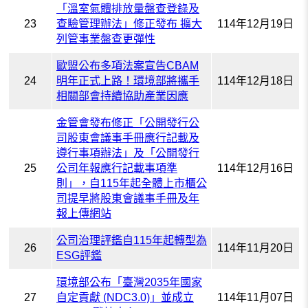
「溫室氣體排放量盤查登錄及
23
查驗管理辦法」修正發布 擴大
114年12月19日
列管事業盤查更彈性
歐盟公布多項法案宣告CBAM
24
明年正式上路！環境部將攜手
114年12月18日
相關部會持續協助產業因應
金管會發布修正「公開發行公
司股東會議事手冊應行記載及
遵行事項辦法」及「公開發行
25
公司年報應行記載事項準
114年12月16日
則」，自115年起全體上市櫃公
司提早將股東會議事手冊及年
報上傳網站
公司治理評鑑自115年起轉型為
26
114年11月20日
ESG評鑑
環境部公布「臺灣2035年國家
27
自定貢獻 (NDC3.0)」並成立
114年11月07日