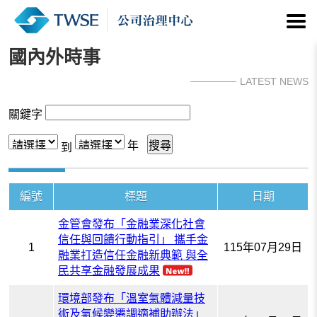
國內外時事
LATEST NEWS
關鍵字
年
到
編號
標題
日期
金管會發布「金融業深化社會
信任與回饋行動指引」 攜手金
1
115年07月29日
融業打造信任金融新典範 與全
民共享金融發展成果
環境部發布「溫室氣體減量技
術及氣候變遷調適補助辦法」