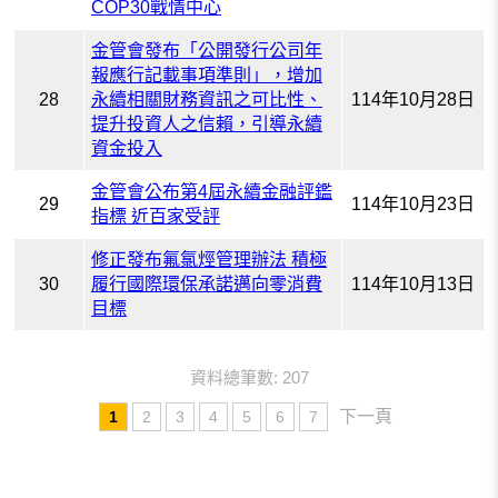
COP30戰情中心
金管會發布「公開發行公司年
報應行記載事項準則」，增加
28
永續相關財務資訊之可比性、
114年10月28日
提升投資人之信賴，引導永續
資金投入
金管會公布第4屆永續金融評鑑
29
114年10月23日
指標 近百家受評
修正發布氟氯烴管理辦法 積極
30
履行國際環保承諾邁向零消費
114年10月13日
目標
資料總筆數: 207
下一頁
1
2
3
4
5
6
7