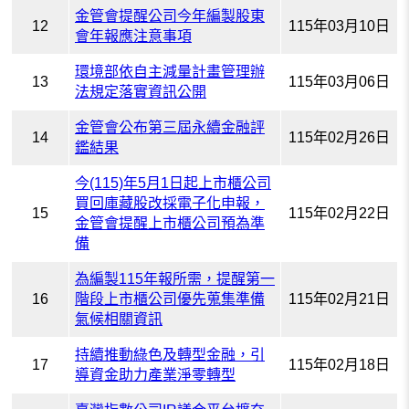
金管會提醒公司今年編製股東
12
115年03月10日
會年報應注意事項
環境部依自主減量計畫管理辦
13
115年03月06日
法規定落實資訊公開
金管會公布第三屆永續金融評
14
115年02月26日
鑑結果
今(115)年5月1日起上市櫃公司
買回庫藏股改採電子化申報，
15
115年02月22日
金管會提醒上市櫃公司預為準
備
為編製115年報所需，提醒第一
16
階段上市櫃公司優先蒐集準備
115年02月21日
氣候相關資訊
持續推動綠色及轉型金融，引
17
115年02月18日
導資金助力產業淨零轉型