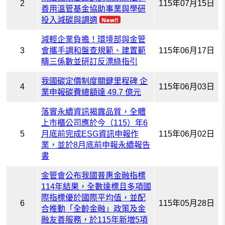
2
115年07月15日
善用溫管基金協助事業與學研
投入減碳與調適
減輕企業負擔！環境部與金管
3
會攜手調和盤查規範、建置範
115年06月17日
疇三係數並研訂反漂綠指引
我國碳定價制度關鍵里程碑 企
4
115年06月03日
業申報碳費總額達 49.7 億元
落實永續資訊揭露品質，全體
上市櫃公司應於今（115）年6
5
月底前完成ESG資訊申報作
115年06月02日
業，並於8月底前申報永續報告
書
金管會公布我國普惠金融指標
114年結果，全數達標且多項國
際指標優於國際平均值，並配
6
115年05月28日
合推動「全齡金融」政策及金
融友善服務，於115年新増5項