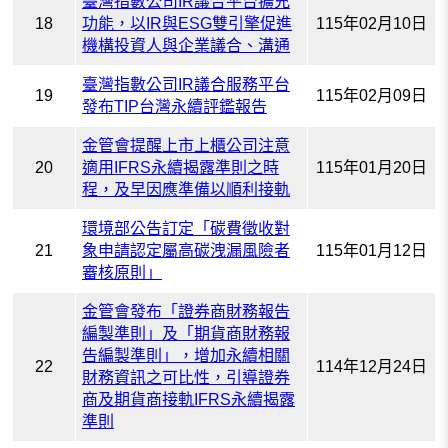
臺灣指數公司IR議合平台擴充
18
功能，以IR與ESG雙引擎促進
115年02月10日
機構投資人與企業議合、溝通
臺灣指數公司IR議合服務平台
19
115年02月09日
發布TIP台灣永續評鑑報告
金管會提醒上市上櫃公司注意
20
適用IFRS永續揭露準則之時
115年01月20日
程，及早因應準備以順利接軌
環境部公告訂定「碳費徵收對
21
象申請認定屬高碳洩漏風險者
115年01月12日
審核原則」
金管會發布「證券商財務報告
編製準則」及「期貨商財務報
告編製準則」，增加永續相關
22
114年12月24日
財務資訊之可比性，引導證券
商及期貨商接軌IFRS永續揭露
準則