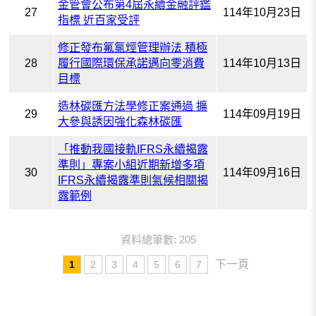
金管會公布第4屆永續金融評鑑
27
114年10月23日
指標 近百家受評
修正發布氟氯烴管理辦法 積極
28
履行國際環保承諾邁向零消費
114年10月13日
目標
造林碳匯方法學修正案通過 擴
29
114年09月19日
大參與誘因強化森林碳匯
「推動我國接軌IFRS永續揭露
準則」專案小組近期新增多項
30
114年09月16日
IFRS永續揭露準則氣候相關揭
露範例
資料總筆數: 205
下一頁
1
2
3
4
5
6
7