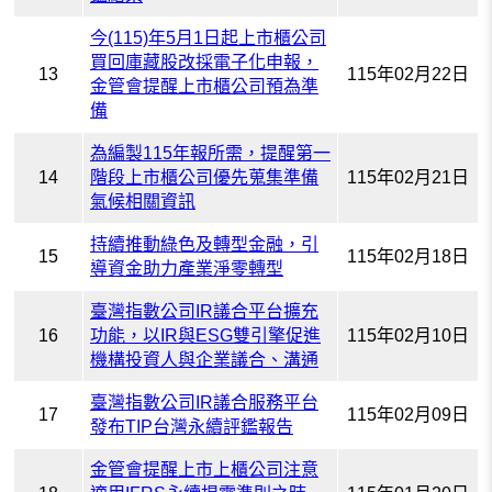
今(115)年5月1日起上市櫃公司
買回庫藏股改採電子化申報，
13
115年02月22日
金管會提醒上市櫃公司預為準
備
為編製115年報所需，提醒第一
14
階段上市櫃公司優先蒐集準備
115年02月21日
氣候相關資訊
持續推動綠色及轉型金融，引
15
115年02月18日
導資金助力產業淨零轉型
臺灣指數公司IR議合平台擴充
16
功能，以IR與ESG雙引擎促進
115年02月10日
機構投資人與企業議合、溝通
臺灣指數公司IR議合服務平台
17
115年02月09日
發布TIP台灣永續評鑑報告
金管會提醒上市上櫃公司注意