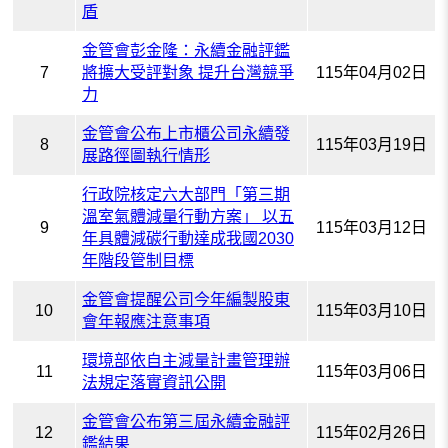
盾
金管會彭金隆：永續金融評鑑
7
將擴大受評對象 提升台灣競爭
115年04月02日
力
金管會公布上市櫃公司永續發
8
115年03月19日
展路徑圖執行情形
行政院核定六大部門「第三期
溫室氣體減量行動方案」 以五
9
115年03月12日
年具體減碳行動達成我國2030
年階段管制目標
金管會提醒公司今年編製股東
10
115年03月10日
會年報應注意事項
環境部依自主減量計畫管理辦
11
115年03月06日
法規定落實資訊公開
金管會公布第三屆永續金融評
12
115年02月26日
鑑結果