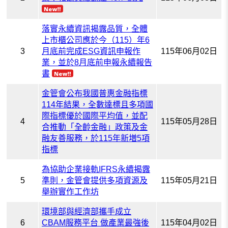
落實永續資訊揭露品質，全體
上市櫃公司應於今（115）年6
3
月底前完成ESG資訊申報作
115年06月02日
業，並於8月底前申報永續報告
書
金管會公布我國普惠金融指標
114年結果，全數達標且多項國
際指標優於國際平均值，並配
4
115年05月28日
合推動「全齡金融」政策及金
融友善服務，於115年新増5項
指標
為協助企業接軌IFRS永續揭露
5
準則，金管會提供多項資源及
115年05月21日
舉辦實作工作坊
環境部與經濟部攜手成立
6
CBAM服務平台 做產業最強後
115年04月02日