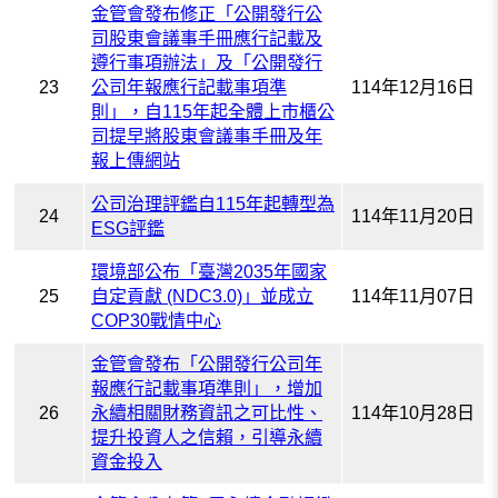
金管會發布修正「公開發行公
司股東會議事手冊應行記載及
遵行事項辦法」及「公開發行
23
公司年報應行記載事項準
114年12月16日
則」，自115年起全體上市櫃公
司提早將股東會議事手冊及年
報上傳網站
公司治理評鑑自115年起轉型為
24
114年11月20日
ESG評鑑
環境部公布「臺灣2035年國家
25
自定貢獻 (NDC3.0)」並成立
114年11月07日
COP30戰情中心
金管會發布「公開發行公司年
報應行記載事項準則」，增加
26
永續相關財務資訊之可比性、
114年10月28日
提升投資人之信賴，引導永續
資金投入