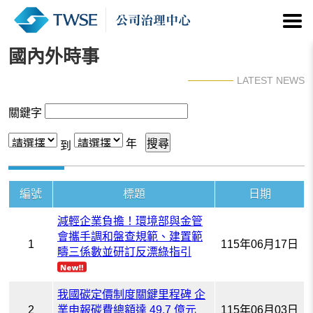
國內外時事
LATEST NEWS
關鍵字
年
到
編號
標題
日期
減輕企業負擔！環境部與金管
會攜手調和盤查規範、建置範
1
115年06月17日
疇三係數並研訂反漂綠指引
我國碳定價制度關鍵里程碑 企
2
業申報碳費總額達 49.7 億元
115年06月03日