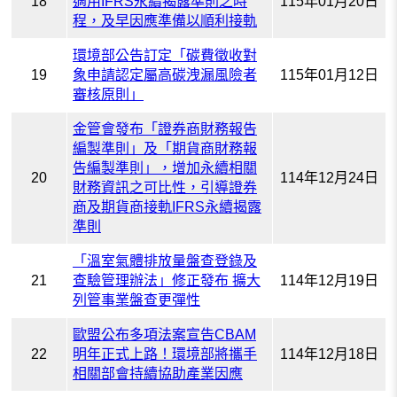
18
適用IFRS永續揭露準則之時
115年01月20日
程，及早因應準備以順利接軌
環境部公告訂定「碳費徵收對
19
象申請認定屬高碳洩漏風險者
115年01月12日
審核原則」
金管會發布「證券商財務報告
編製準則」及「期貨商財務報
告編製準則」，增加永續相關
20
114年12月24日
財務資訊之可比性，引導證券
商及期貨商接軌IFRS永續揭露
準則
「溫室氣體排放量盤查登錄及
21
查驗管理辦法」修正發布 擴大
114年12月19日
列管事業盤查更彈性
歐盟公布多項法案宣告CBAM
22
明年正式上路！環境部將攜手
114年12月18日
相關部會持續協助產業因應