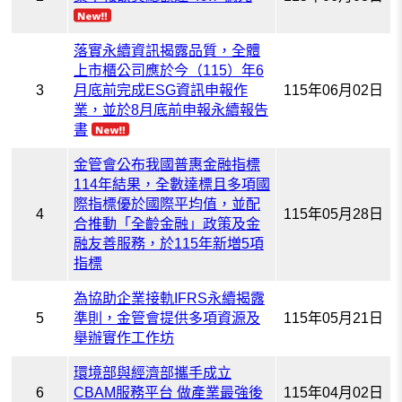
落實永續資訊揭露品質，全體
上市櫃公司應於今（115）年6
3
月底前完成ESG資訊申報作
115年06月02日
業，並於8月底前申報永續報告
書
金管會公布我國普惠金融指標
114年結果，全數達標且多項國
際指標優於國際平均值，並配
4
115年05月28日
合推動「全齡金融」政策及金
融友善服務，於115年新増5項
指標
為協助企業接軌IFRS永續揭露
5
準則，金管會提供多項資源及
115年05月21日
舉辦實作工作坊
環境部與經濟部攜手成立
6
CBAM服務平台 做產業最強後
115年04月02日