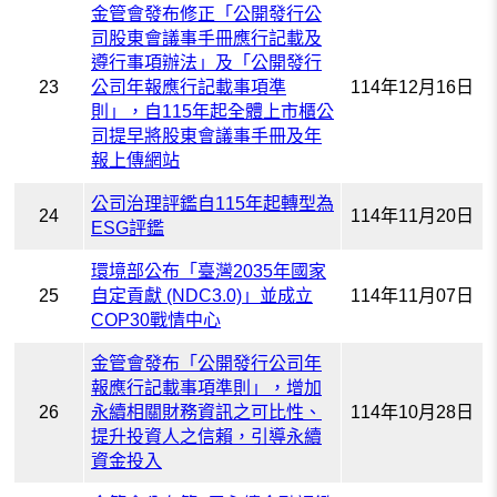
金管會發布修正「公開發行公
司股東會議事手冊應行記載及
遵行事項辦法」及「公開發行
23
公司年報應行記載事項準
114年12月16日
則」，自115年起全體上市櫃公
司提早將股東會議事手冊及年
報上傳網站
公司治理評鑑自115年起轉型為
24
114年11月20日
ESG評鑑
環境部公布「臺灣2035年國家
25
自定貢獻 (NDC3.0)」並成立
114年11月07日
COP30戰情中心
金管會發布「公開發行公司年
報應行記載事項準則」，增加
26
永續相關財務資訊之可比性、
114年10月28日
提升投資人之信賴，引導永續
資金投入