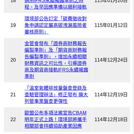
18
適用IFRS永續揭露準則之時
115年01月20日
程，及早因應準備以順利接軌
環境部公告訂定「碳費徵收對
19
象申請認定屬高碳洩漏風險者
115年01月12日
審核原則」
金管會發布「證券商財務報告
編製準則」及「期貨商財務報
告編製準則」，增加永續相關
20
114年12月24日
財務資訊之可比性，引導證券
商及期貨商接軌IFRS永續揭露
準則
「溫室氣體排放量盤查登錄及
21
查驗管理辦法」修正發布 擴大
114年12月19日
列管事業盤查更彈性
歐盟公布多項法案宣告CBAM
22
明年正式上路！環境部將攜手
114年12月18日
相關部會持續協助產業因應