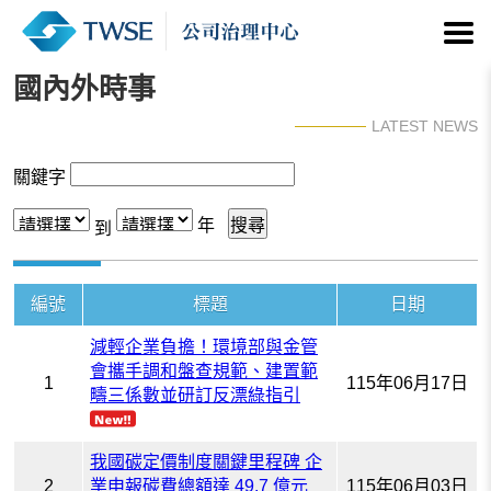
國內外時事
LATEST NEWS
關鍵字
年
到
編號
標題
日期
減輕企業負擔！環境部與金管
會攜手調和盤查規範、建置範
1
115年06月17日
疇三係數並研訂反漂綠指引
我國碳定價制度關鍵里程碑 企
2
業申報碳費總額達 49.7 億元
115年06月03日