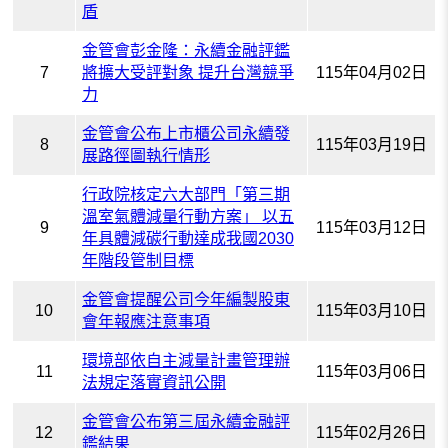
盾
金管會彭金隆：永續金融評鑑
7
將擴大受評對象 提升台灣競爭
115年04月02日
力
金管會公布上市櫃公司永續發
8
115年03月19日
展路徑圖執行情形
行政院核定六大部門「第三期
溫室氣體減量行動方案」 以五
9
115年03月12日
年具體減碳行動達成我國2030
年階段管制目標
金管會提醒公司今年編製股東
10
115年03月10日
會年報應注意事項
環境部依自主減量計畫管理辦
11
115年03月06日
法規定落實資訊公開
金管會公布第三屆永續金融評
12
115年02月26日
鑑結果