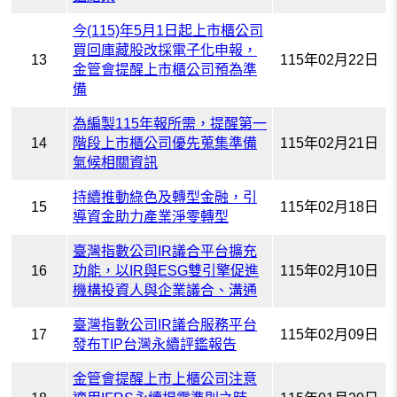
今(115)年5月1日起上市櫃公司
買回庫藏股改採電子化申報，
13
115年02月22日
金管會提醒上市櫃公司預為準
備
為編製115年報所需，提醒第一
14
階段上市櫃公司優先蒐集準備
115年02月21日
氣候相關資訊
持續推動綠色及轉型金融，引
15
115年02月18日
導資金助力產業淨零轉型
臺灣指數公司IR議合平台擴充
16
功能，以IR與ESG雙引擎促進
115年02月10日
機構投資人與企業議合、溝通
臺灣指數公司IR議合服務平台
17
115年02月09日
發布TIP台灣永續評鑑報告
金管會提醒上市上櫃公司注意