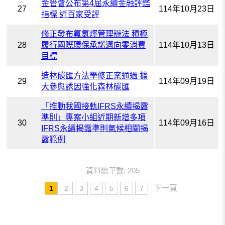
金管會公布第4屆永續金融評鑑
27
114年10月23日
指標 近百家受評
修正發布氟氯烴管理辦法 積極
28
履行國際環保承諾邁向零消費
114年10月13日
目標
造林碳匯方法學修正案通過 擴
29
114年09月19日
大參與誘因強化森林碳匯
「推動我國接軌IFRS永續揭露
準則」專案小組近期新增多項
30
114年09月16日
IFRS永續揭露準則氣候相關揭
露範例
資料總筆數: 205
下一頁
1
2
3
4
5
6
7