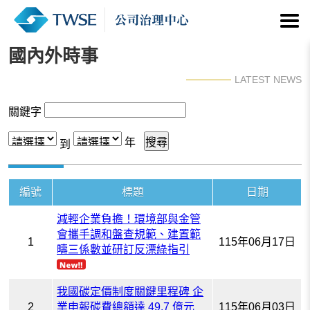
國內外時事
LATEST NEWS
關鍵字
年
到
編號
標題
日期
減輕企業負擔！環境部與金管
會攜手調和盤查規範、建置範
1
115年06月17日
疇三係數並研訂反漂綠指引
我國碳定價制度關鍵里程碑 企
2
業申報碳費總額達 49.7 億元
115年06月03日