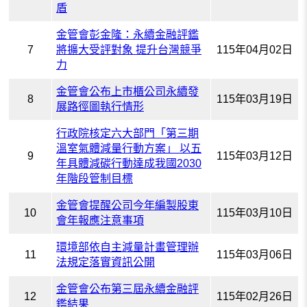
盾
金管會彭金隆：永續金融評鑑
7
將擴大受評對象 提升台灣競爭
115年04月02日
力
金管會公布上市櫃公司永續發
8
115年03月19日
展路徑圖執行情形
行政院核定六大部門「第三期
溫室氣體減量行動方案」 以五
9
115年03月12日
年具體減碳行動達成我國2030
年階段管制目標
金管會提醒公司今年編製股東
10
115年03月10日
會年報應注意事項
環境部依自主減量計畫管理辦
11
115年03月06日
法規定落實資訊公開
金管會公布第三屆永續金融評
12
115年02月26日
鑑結果