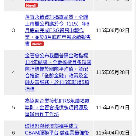
落實永續資訊揭露品質，全體
上市櫃公司應於今（115）年6
3
月底前完成ESG資訊申報作
115年06月02日
業，並於8月底前申報永續報告
書
金管會公布我國普惠金融指標
114年結果，全數達標且多項國
際指標優於國際平均值，並配
4
115年05月28日
合推動「全齡金融」政策及金
融友善服務，於115年新増5項
指標
為協助企業接軌IFRS永續揭露
5
準則，金管會提供多項資源及
115年05月21日
舉辦實作工作坊
環境部與經濟部攜手成立
6
CBAM服務平台 做產業最強後
115年04月02日