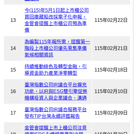
今(115)年5月1日起上市櫃公司
買回庫藏股改採電子化申報，
13
115年02月22日
金管會提醒上市櫃公司預為準
備
為編製115年報所需，提醒第一
14
階段上市櫃公司優先蒐集準備
115年02月21日
氣候相關資訊
持續推動綠色及轉型金融，引
15
115年02月18日
導資金助力產業淨零轉型
臺灣指數公司IR議合平台擴充
16
功能，以IR與ESG雙引擎促進
115年02月10日
機構投資人與企業議合、溝通
臺灣指數公司IR議合服務平台
17
115年02月09日
發布TIP台灣永續評鑑報告
金管會提醒上市上櫃公司注意