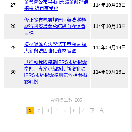
金管會公布第4屆永續金融評鑑
27
114年10月23日
指標 近百家受評
修正發布氟氯烴管理辦法 積極
28
履行國際環保承諾邁向零消費
114年10月13日
目標
造林碳匯方法學修正案通過 擴
29
114年09月19日
大參與誘因強化森林碳匯
「推動我國接軌IFRS永續揭露
準則」專案小組近期新增多項
30
114年09月16日
IFRS永續揭露準則氣候相關揭
露範例
資料總筆數: 205
下一頁
1
2
3
4
5
6
7