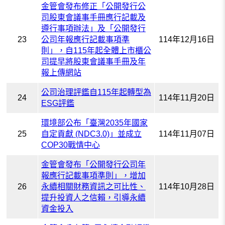
金管會發布修正「公開發行公
司股東會議事手冊應行記載及
遵行事項辦法」及「公開發行
23
公司年報應行記載事項準
114年12月16日
則」，自115年起全體上市櫃公
司提早將股東會議事手冊及年
報上傳網站
公司治理評鑑自115年起轉型為
24
114年11月20日
ESG評鑑
環境部公布「臺灣2035年國家
25
自定貢獻 (NDC3.0)」並成立
114年11月07日
COP30戰情中心
金管會發布「公開發行公司年
報應行記載事項準則」，增加
26
永續相關財務資訊之可比性、
114年10月28日
提升投資人之信賴，引導永續
資金投入