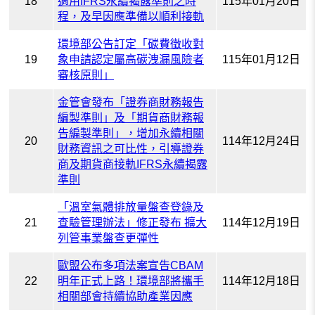
18
適用IFRS永續揭露準則之時
115年01月20日
程，及早因應準備以順利接軌
環境部公告訂定「碳費徵收對
19
象申請認定屬高碳洩漏風險者
115年01月12日
審核原則」
金管會發布「證券商財務報告
編製準則」及「期貨商財務報
告編製準則」，增加永續相關
20
114年12月24日
財務資訊之可比性，引導證券
商及期貨商接軌IFRS永續揭露
準則
「溫室氣體排放量盤查登錄及
21
查驗管理辦法」修正發布 擴大
114年12月19日
列管事業盤查更彈性
歐盟公布多項法案宣告CBAM
22
明年正式上路！環境部將攜手
114年12月18日
相關部會持續協助產業因應