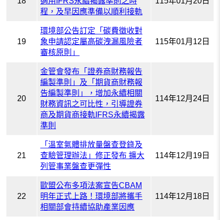
18
適用IFRS永續揭露準則之時
115年01月20日
程，及早因應準備以順利接軌
環境部公告訂定「碳費徵收對
19
象申請認定屬高碳洩漏風險者
115年01月12日
審核原則」
金管會發布「證券商財務報告
編製準則」及「期貨商財務報
告編製準則」，增加永續相關
20
114年12月24日
財務資訊之可比性，引導證券
商及期貨商接軌IFRS永續揭露
準則
「溫室氣體排放量盤查登錄及
21
查驗管理辦法」修正發布 擴大
114年12月19日
列管事業盤查更彈性
歐盟公布多項法案宣告CBAM
22
明年正式上路！環境部將攜手
114年12月18日
相關部會持續協助產業因應