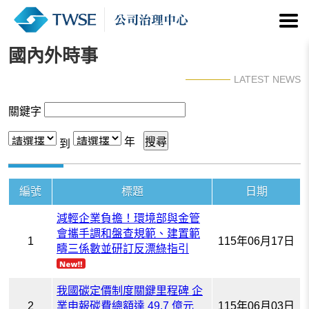
國內外時事
LATEST NEWS
關鍵字
年
到
編號
標題
日期
減輕企業負擔！環境部與金管
會攜手調和盤查規範、建置範
1
115年06月17日
疇三係數並研訂反漂綠指引
我國碳定價制度關鍵里程碑 企
2
業申報碳費總額達 49.7 億元
115年06月03日