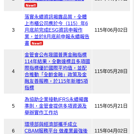
落實永續資訊揭露品質，全體
上市櫃公司應於今（115）年6
3
月底前完成ESG資訊申報作
115年06月02日
業，並於8月底前申報永續報告
書
金管會公布我國普惠金融指標
114年結果，全數達標且多項國
際指標優於國際平均值，並配
4
115年05月28日
合推動「全齡金融」政策及金
融友善服務，於115年新増5項
指標
為協助企業接軌IFRS永續揭露
5
準則，金管會提供多項資源及
115年05月21日
舉辦實作工作坊
環境部與經濟部攜手成立
6
CBAM服務平台 做產業最強後
115年04月02日