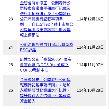
金管會發布修正「公開發行公
司股東會議事手冊應行記載及
遵行事項辦法」及「公開發行
23
公司年報應行記載事項準
114年12月16日
則」，自115年起全體上市櫃公
司提早將股東會議事手冊及年
報上傳網站
公司治理評鑑自115年起轉型為
24
114年11月20日
ESG評鑑
環境部公布「臺灣2035年國家
25
自定貢獻 (NDC3.0)」並成立
114年11月07日
COP30戰情中心
金管會發布「公開發行公司年
報應行記載事項準則」，增加
26
永續相關財務資訊之可比性、
114年10月28日
提升投資人之信賴，引導永續
資金投入