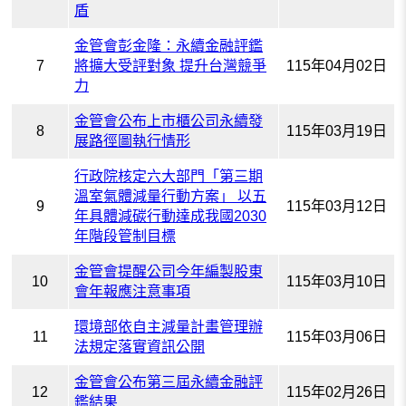
盾
金管會彭金隆：永續金融評鑑
7
將擴大受評對象 提升台灣競爭
115年04月02日
力
金管會公布上市櫃公司永續發
8
115年03月19日
展路徑圖執行情形
行政院核定六大部門「第三期
溫室氣體減量行動方案」 以五
9
115年03月12日
年具體減碳行動達成我國2030
年階段管制目標
金管會提醒公司今年編製股東
10
115年03月10日
會年報應注意事項
環境部依自主減量計畫管理辦
11
115年03月06日
法規定落實資訊公開
金管會公布第三屆永續金融評
12
115年02月26日
鑑結果