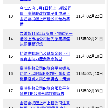
今(115)年5月1日起上市櫃公司
買回庫藏股改採電子化申報，
13
115年02月22日
金管會提醒上市櫃公司預為準
備
為編製115年報所需，提醒第一
14
階段上市櫃公司優先蒐集準備
115年02月21日
氣候相關資訊
持續推動綠色及轉型金融，引
15
115年02月18日
導資金助力產業淨零轉型
臺灣指數公司IR議合平台擴充
16
功能，以IR與ESG雙引擎促進
115年02月10日
機構投資人與企業議合、溝通
臺灣指數公司IR議合服務平台
17
115年02月09日
發布TIP台灣永續評鑑報告
金管會提醒上市上櫃公司注意