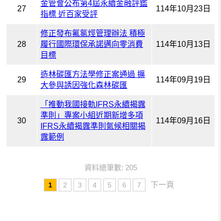
金管會公布第4屆永續金融評鑑
27
114年10月23日
指標 近百家受評
修正發布氟氯烴管理辦法 積極
28
履行國際環保承諾邁向零消費
114年10月13日
目標
造林碳匯方法學修正案通過 擴
29
114年09月19日
大參與誘因強化森林碳匯
「推動我國接軌IFRS永續揭露
準則」專案小組近期新增多項
30
114年09月16日
IFRS永續揭露準則氣候相關揭
露範例
資料總筆數: 205
下一頁
1
2
3
4
5
6
7