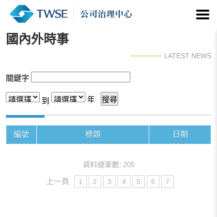
國內外時事
LATEST NEWS
關鍵字
年
到
編號
標題
日期
資料總筆數: 205
上一頁
1
2
3
4
5
6
7