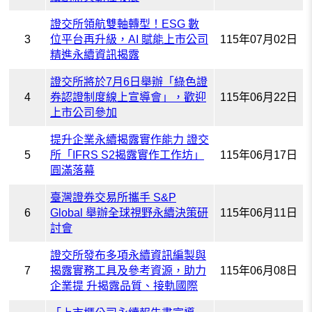
證交所領航雙軸轉型！ESG 數
3
位平台再升級，AI 賦能上市公司
115年07月02日
精進永續資訊揭露
證交所將於7月6日舉辦「綠色證
4
券認證制度線上宣導會」，歡迎
115年06月22日
上市公司參加
提升企業永續揭露實作能力 證交
5
所「IFRS S2揭露實作工作坊」
115年06月17日
圓滿落幕
臺灣證券交易所攜手 S&P
6
Global 舉辦全球視野永續決策研
115年06月11日
討會
證交所發布多項永續資訊編製與
7
揭露實務工具及參考資源，助力
115年06月08日
企業提 升揭露品質、接軌國際