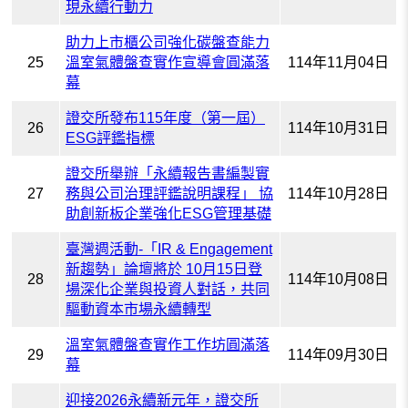
現永續行動力
助力上市櫃公司強化碳盤查能力
25
溫室氣體盤查實作宣導會圓滿落
114年11月04日
幕
證交所發布115年度（第一屆）
26
114年10月31日
ESG評鑑指標
證交所舉辦「永續報告書編製實
27
務與公司治理評鑑說明課程」 協
114年10月28日
助創新板企業強化ESG管理基礎
臺灣週活動-「IR & Engagement
新趨勢」論壇將於 10月15日登
28
114年10月08日
場深化企業與投資人對話，共同
驅動資本市場永續轉型
溫室氣體盤查實作工作坊圓滿落
29
114年09月30日
幕
迎接2026永續新元年，證交所