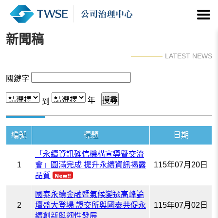
新聞稿
LATEST NEWS
關鍵字
年
到
編號
標題
日期
「永續資訊確信機構宣導暨交流
1
會」圓滿完成 提升永續資訊揭露
115年07月20日
品質
國泰永續金融暨氣候變遷高峰論
2
壇盛大登場 證交所與國泰共促永
115年07月02日
續創新與韌性發展