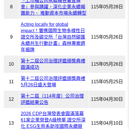
「上市櫃公司永續報告書宣導
8
會」參與踴躍，深化企業永續揭
115年05月28日
露能力、 推動資本市場永續轉型
Acting locally for global
impact！響應國際生物多樣性日
9
證交所及碳交所「台灣自然碳匯
115年05月26日
永續共生行動計畫」森林專案週
年揭牌
第十二屆公司治理評鑑頒獎典禮
10
115年05月26日
圓滿成功
第十二屆公司治理評鑑頒獎典禮
11
115年05月25日
5月26日盛大登場
第十二屆（114年度）公司治理
12
115年04月30日
評鑑結果公告
2026 CDP台灣發表會圓滿落幕
61家企業榮登A級榜單 證交所深
13
115年04月10日
化 ESG生態系助攻國際永續競