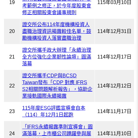
19
115年03月10日
考範例之修正，於今年度股東會
修正相關股東會議事規則
證交所公布114年度機構投資人
20
盡職治理資訊揭露較佳名單，鼓
114年12月31日
勵機構投資人落實盡職治理
證交所攜手政大辦理「永續治理
21
全方位強化企業韌性論壇」圓滿
114年12月17日
落幕
證交所攜手CDP與BCSD
Taiwan發布「CDP 對應 IFRS
22
114年12月12日
S2相關問題解析報告」，協助企
業接軌國際永續揭露
115年度ESG評鑑宣導會自本
23
114年11月17日
（114）年12月1日起跑
「IFRS永續揭露準則宣導會」圓
24
滿落幕，上市櫃公司踴躍參與展
114年11月10日