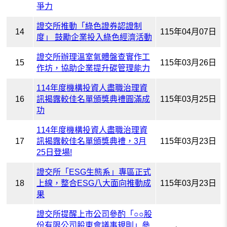
爭力
證交所推動「綠色證券認證制
14
115年04月07日
度」 鼓勵企業投入綠色經濟活動
證交所辦理溫室氣體盤查實作工
15
115年03月26日
作坊，協助企業提升碳管理能力
114年度機構投資人盡職治理資
16
訊揭露較佳名單頒獎典禮圓滿成
115年03月25日
功
114年度機構投資人盡職治理資
17
訊揭露較佳名單頒獎典禮，3月
115年03月23日
25日登場!
證交所「ESG生態系」專區正式
18
上線，整合ESG八大面向推動成
115年03月23日
果
證交所提醒上市公司參酌「○○股
份有限公司股東會議事規則」參