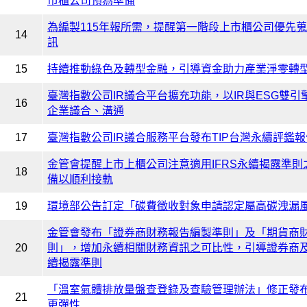
市櫃公司預為準備
為編製115年報所需，提醒第一階段上市櫃公司優先
14
訊
15
持續推動綠色及轉型金融，引導資金助力產業淨零轉
臺灣指數公司IR議合平台擴充功能，以IR與ESG雙
16
企業議合、溝通
17
臺灣指數公司IR議合服務平台發布TIP台灣永續評鑑報
金管會提醒上市上櫃公司注意適用IFRS永續揭露準
18
備以順利接軌
19
環境部公告訂定「碳費徵收對象申請認定屬高碳洩漏
金管會發布「證券商財務報告編製準則」及「期貨商
20
則」，增加永續相關財務資訊之可比性，引導證券商及
續揭露準則
「溫室氣體排放量盤查登錄及查驗管理辦法」修正發布
21
更彈性