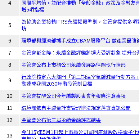
4
國際平均值，並配合推動「全齡金融」政策及金融友善
増5項指標
為協助企業接軌IFRS永續揭露準則，金管會提供多
5
坊
6
環境部與經濟部攜手成立CBAM服務平台 做產業最強
7
金管會彭金隆：永續金融評鑑將擴大受評對象 提升台
8
金管會公布上市櫃公司永續發展路徑圖執行情形
行政院核定六大部門「第三期溫室氣體減量行動方案」
9
動達成我國2030年階段管制目標
10
金管會提醒公司今年編製股東會年報應注意事項
11
環境部依自主減量計畫管理辦法規定落實資訊公開
12
金管會公布第三屆永續金融評鑑結果
今(115)年5月1日起上市櫃公司買回庫藏股改採電子
13