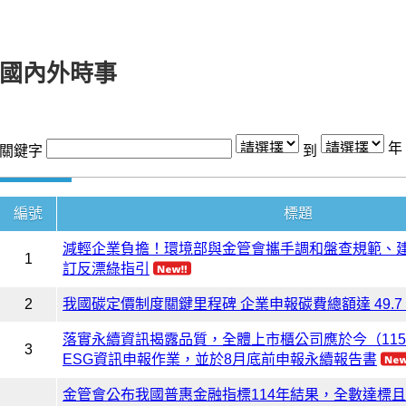
國內外時事
關鍵字
到
編號
標題
減輕企業負擔！環境部與金管會攜手調和盤查規範、
1
訂反漂綠指引
2
我國碳定價制度關鍵里程碑 企業申報碳費總額達 49.7
落實永續資訊揭露品質，全體上市櫃公司應於今（115
3
ESG資訊申報作業，並於8月底前申報永續報告書
金管會公布我國普惠金融指標114年結果，全數達標