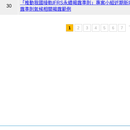
「推動我國接軌IFRS永續揭露準則」專案小組近期新增
30
露準則氣候相關揭露範例
1
2
3
4
5
6
7