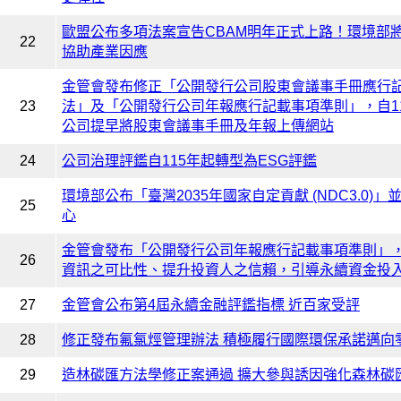
歐盟公布多項法案宣告CBAM明年正式上路！環境部
22
協助產業因應
金管會發布修正「公開發行公司股東會議事手冊應行
23
法」及「公開發行公司年報應行記載事項準則」，自1
公司提早將股東會議事手冊及年報上傳網站
24
公司治理評鑑自115年起轉型為ESG評鑑
環境部公布「臺灣2035年國家自定貢獻 (NDC3.0)」
25
心
金管會發布「公開發行公司年報應行記載事項準則」
26
資訊之可比性、提升投資人之信賴，引導永續資金投
27
金管會公布第4屆永續金融評鑑指標 近百家受評
28
修正發布氟氯烴管理辦法 積極履行國際環保承諾邁向
29
造林碳匯方法學修正案通過 擴大參與誘因強化森林碳