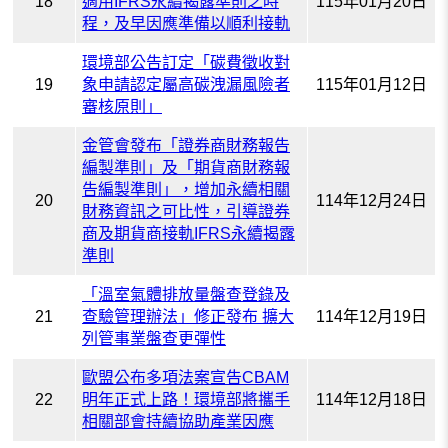
18
適用IFRS永續揭露準則之時
115年01月20日
程，及早因應準備以順利接軌
環境部公告訂定「碳費徵收對
19
象申請認定屬高碳洩漏風險者
115年01月12日
審核原則」
金管會發布「證券商財務報告
編製準則」及「期貨商財務報
告編製準則」，增加永續相關
20
114年12月24日
財務資訊之可比性，引導證券
商及期貨商接軌IFRS永續揭露
準則
「溫室氣體排放量盤查登錄及
21
查驗管理辦法」修正發布 擴大
114年12月19日
列管事業盤查更彈性
歐盟公布多項法案宣告CBAM
22
明年正式上路！環境部將攜手
114年12月18日
相關部會持續協助產業因應