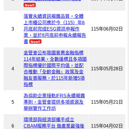
落實永續資訊揭露品質，全體
上市櫃公司應於今（115）年6
3
月底前完成ESG資訊申報作
115年06月02日
業，並於8月底前申報永續報告
書
金管會公布我國普惠金融指標
114年結果，全數達標且多項國
際指標優於國際平均值，並配
4
115年05月28日
合推動「全齡金融」政策及金
融友善服務，於115年新増5項
指標
為協助企業接軌IFRS永續揭露
5
準則，金管會提供多項資源及
115年05月21日
舉辦實作工作坊
環境部與經濟部攜手成立
6
CBAM服務平台 做產業最強後
115年04月02日