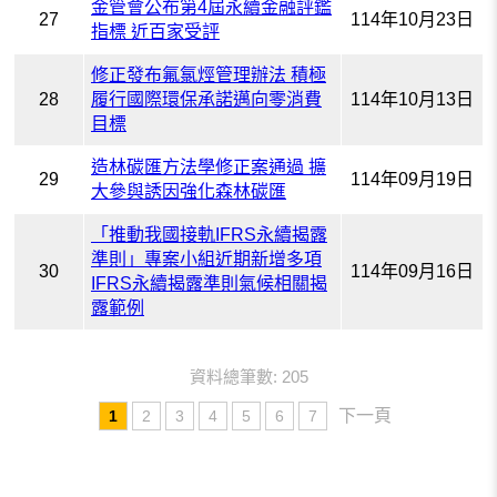
金管會公布第4屆永續金融評鑑
27
114年10月23日
指標 近百家受評
修正發布氟氯烴管理辦法 積極
28
履行國際環保承諾邁向零消費
114年10月13日
目標
造林碳匯方法學修正案通過 擴
29
114年09月19日
大參與誘因強化森林碳匯
「推動我國接軌IFRS永續揭露
準則」專案小組近期新增多項
30
114年09月16日
IFRS永續揭露準則氣候相關揭
露範例
資料總筆數: 205
下一頁
1
2
3
4
5
6
7