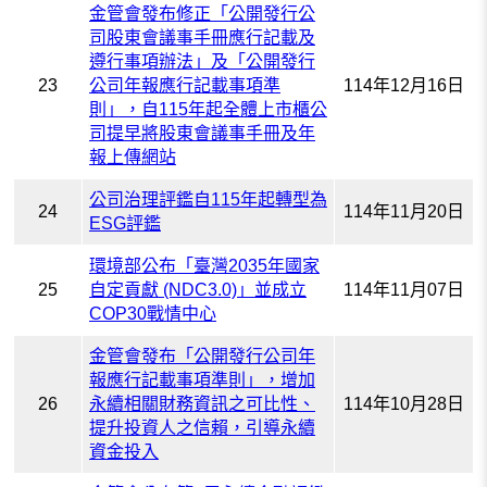
金管會發布修正「公開發行公
司股東會議事手冊應行記載及
遵行事項辦法」及「公開發行
23
公司年報應行記載事項準
114年12月16日
則」，自115年起全體上市櫃公
司提早將股東會議事手冊及年
報上傳網站
公司治理評鑑自115年起轉型為
24
114年11月20日
ESG評鑑
環境部公布「臺灣2035年國家
25
自定貢獻 (NDC3.0)」並成立
114年11月07日
COP30戰情中心
金管會發布「公開發行公司年
報應行記載事項準則」，增加
26
永續相關財務資訊之可比性、
114年10月28日
提升投資人之信賴，引導永續
資金投入