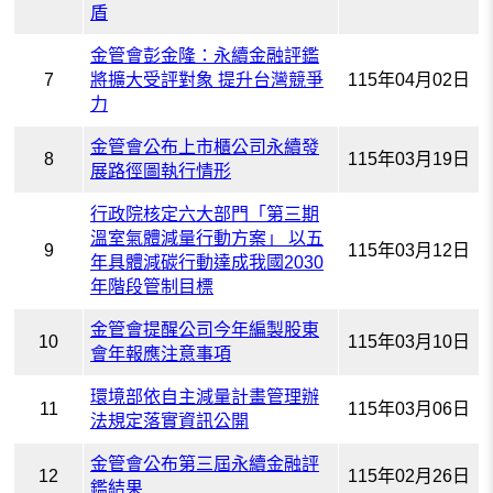
盾
金管會彭金隆：永續金融評鑑
7
將擴大受評對象 提升台灣競爭
115年04月02日
力
金管會公布上市櫃公司永續發
8
115年03月19日
展路徑圖執行情形
行政院核定六大部門「第三期
溫室氣體減量行動方案」 以五
9
115年03月12日
年具體減碳行動達成我國2030
年階段管制目標
金管會提醒公司今年編製股東
10
115年03月10日
會年報應注意事項
環境部依自主減量計畫管理辦
11
115年03月06日
法規定落實資訊公開
金管會公布第三屆永續金融評
12
115年02月26日
鑑結果