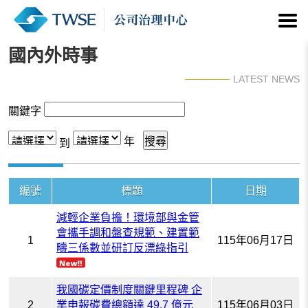
國內外時事
LATEST NEWS
關鍵字
年
到
編號
標題
日期
減輕企業負擔！環境部與金管
會攜手調和盤查規範、建置範
1
115年06月17日
疇三係數並研訂反漂綠指引
我國碳定價制度關鍵里程碑 企
2
業申報碳費總額達 49.7 億元
115年06月03日