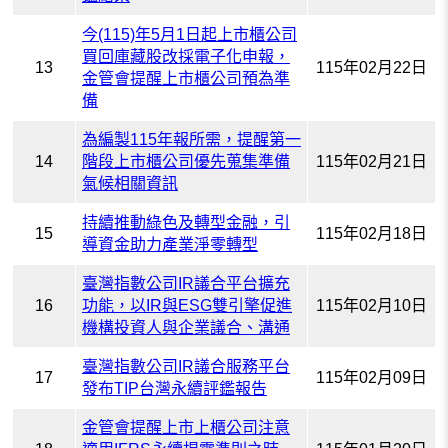
今(115)年5月1日起上市櫃公司
買回庫藏股改採電子化申報，
13
115年02月22日
金管會提醒上市櫃公司預為準
備
為編製115年報所需，提醒第一
14
階段上市櫃公司優先蒐集準備
115年02月21日
氣候相關資訊
持續推動綠色及轉型金融，引
15
115年02月18日
導資金助力產業淨零轉型
臺灣指數公司IR議合平台擴充
16
功能，以IR與ESG雙引擎促進
115年02月10日
機構投資人與企業議合、溝通
臺灣指數公司IR議合服務平台
17
115年02月09日
發布TIP台灣永續評鑑報告
金管會提醒上市上櫃公司注意