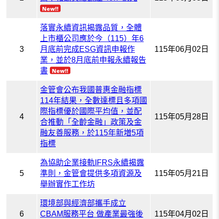
落實永續資訊揭露品質，全體
上市櫃公司應於今（115）年6
3
月底前完成ESG資訊申報作
115年06月02日
業，並於8月底前申報永續報告
書
金管會公布我國普惠金融指標
114年結果，全數達標且多項國
際指標優於國際平均值，並配
4
115年05月28日
合推動「全齡金融」政策及金
融友善服務，於115年新増5項
指標
為協助企業接軌IFRS永續揭露
5
準則，金管會提供多項資源及
115年05月21日
舉辦實作工作坊
環境部與經濟部攜手成立
6
CBAM服務平台 做產業最強後
115年04月02日