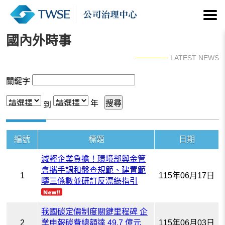
國內外時事
LATEST NEWS
關鍵字
年
到
編號
標題
日期
減輕企業負擔！環境部與金管
會攜手調和盤查規範、建置範
1
115年06月17日
疇三係數並研訂反漂綠指引
我國碳定價制度關鍵里程碑 企
2
業申報碳費總額達 49.7 億元
115年06月03日