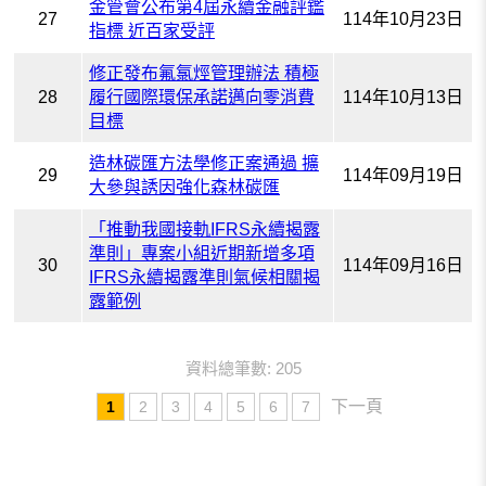
金管會公布第4屆永續金融評鑑
27
114年10月23日
指標 近百家受評
修正發布氟氯烴管理辦法 積極
28
履行國際環保承諾邁向零消費
114年10月13日
目標
造林碳匯方法學修正案通過 擴
29
114年09月19日
大參與誘因強化森林碳匯
「推動我國接軌IFRS永續揭露
準則」專案小組近期新增多項
30
114年09月16日
IFRS永續揭露準則氣候相關揭
露範例
資料總筆數: 205
下一頁
1
2
3
4
5
6
7