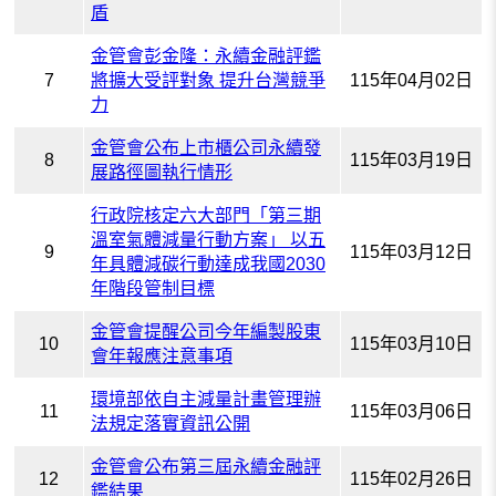
盾
金管會彭金隆：永續金融評鑑
7
將擴大受評對象 提升台灣競爭
115年04月02日
力
金管會公布上市櫃公司永續發
8
115年03月19日
展路徑圖執行情形
行政院核定六大部門「第三期
溫室氣體減量行動方案」 以五
9
115年03月12日
年具體減碳行動達成我國2030
年階段管制目標
金管會提醒公司今年編製股東
10
115年03月10日
會年報應注意事項
環境部依自主減量計畫管理辦
11
115年03月06日
法規定落實資訊公開
金管會公布第三屆永續金融評
12
115年02月26日
鑑結果