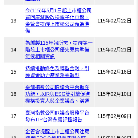
今(115)年5月1日起上市櫃公司
買回庫藏股改採電子化申報，
13
115年02月22日
金管會提醒上市櫃公司預為準
備
為編製115年報所需，提醒第一
14
階段上市櫃公司優先蒐集準備
115年02月21日
氣候相關資訊
持續推動綠色及轉型金融，引
15
115年02月18日
導資金助力產業淨零轉型
臺灣指數公司IR議合平台擴充
16
功能，以IR與ESG雙引擎促進
115年02月10日
機構投資人與企業議合、溝通
臺灣指數公司IR議合服務平台
17
115年02月09日
發布TIP台灣永續評鑑報告
金管會提醒上市上櫃公司注意