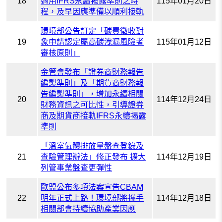
18
適用IFRS永續揭露準則之時
115年01月20日
程，及早因應準備以順利接軌
環境部公告訂定「碳費徵收對
19
象申請認定屬高碳洩漏風險者
115年01月12日
審核原則」
金管會發布「證券商財務報告
編製準則」及「期貨商財務報
告編製準則」，增加永續相關
20
114年12月24日
財務資訊之可比性，引導證券
商及期貨商接軌IFRS永續揭露
準則
「溫室氣體排放量盤查登錄及
21
查驗管理辦法」修正發布 擴大
114年12月19日
列管事業盤查更彈性
歐盟公布多項法案宣告CBAM
22
明年正式上路！環境部將攜手
114年12月18日
相關部會持續協助產業因應