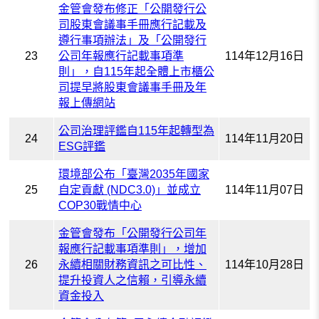
金管會發布修正「公開發行公
司股東會議事手冊應行記載及
遵行事項辦法」及「公開發行
23
公司年報應行記載事項準
114年12月16日
則」，自115年起全體上市櫃公
司提早將股東會議事手冊及年
報上傳網站
公司治理評鑑自115年起轉型為
24
114年11月20日
ESG評鑑
環境部公布「臺灣2035年國家
25
自定貢獻 (NDC3.0)」並成立
114年11月07日
COP30戰情中心
金管會發布「公開發行公司年
報應行記載事項準則」，增加
26
永續相關財務資訊之可比性、
114年10月28日
提升投資人之信賴，引導永續
資金投入